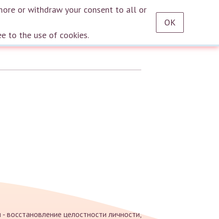
RU
EN
DE
TR
ES
AZ
LT
HU
HE
KA
HY
KY
KZ
UZ
PT
more or withdraw your consent to all or
OK
Log in
ee to the use of cookies.
я - восстановление целостности личности,