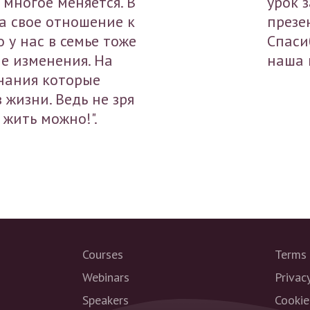
 многое меняется. В
урок 
а свое отношение к
презе
о у нас в семье тоже
Спаси
е изменения. На
наша 
нания которые
 жизни. Ведь не зря
 жить можно!".
Courses
Terms 
Webinars
Privac
Speakers
Cookie