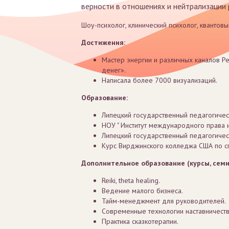
верности в отношениях и нейтрализации
Шоу-психолог, клинический психолог, квантовы
Достижения:
Мастер энергии и различных каналов Р
денег».
Написала более 7000 визуализаций.
Образование:
Липецкий государственный педагогическ
НОУ " Институт международного права и
Липецкий государственный педагогическ
Курс Вирджинского колледжа США по с
Дополнительное образование (курсы, семи
Reiki, theta healing.
Ведение малого бизнеса.
Тайм-менеджмент для руководителей.
Современные технологии наставничеств
Практика сказкотерапии.