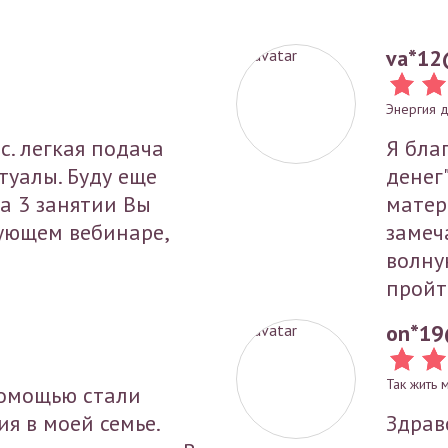
va*
12
Энергия 
с. легкая подача
Я бла
туалы. Буду еще
денег
на 3 занятии Вы
матер
ующем вебинаре,
замеч
волну
пройт
on*
19
Так жить 
 помощью стали
я в моей семье.
Здрав