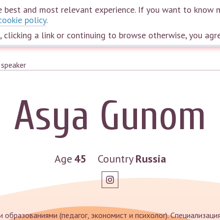
the best and most relevant experience. If you want to know 
cookie policy
.
Home
Courses
Webinars
Speakers
Plans
The wheel of life
e, clicking a link or continuing to browse otherwise, you agr
Asya Gunom
Age
45
Country
Russia
 образованиями (педагог, экономист и психолог). Специализаци