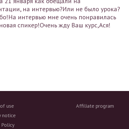
за 21 января как обещали на
нтации, на интервью?Или не было урока?
бо!На интервью мне очень понравилась
новая спикер!Очень жду Ваш курс,Ася!
of use
Affiliate program
y notice
 Policy