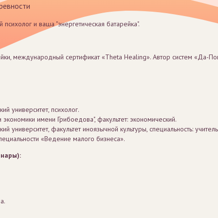
 ревности
й психолог и ваша "энергетическая батарейка".
ейки, международный сертификат «Theta Healing». Автор систем «Да-По
ий университет, психолог.
 экономики имени Грибоедова", факультет: экономический.
ий университет, факультет иноязычной культуры, специальность: учитель
пециальности «Ведение малого бизнеса».
нары):
а.