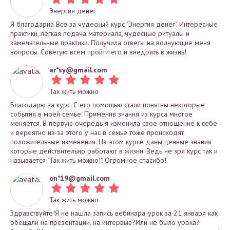
Энергия денег
Я благодарна Все за чудесный курс "Энергия денег". Интересные
практики, лёгкая подача материала, чудесные ритуалы и
замечательные практики. Получила ответы на волнующие меня
вопросы. Советую всем пройти его и внедрять в жизнь!
ar*
sy@gmail.com
Так жить можно
Благодарю за курс. С его помощью стали понятны некоторые
события в моей семье. Применив знания из курса многое
меняется. В первую очередь я изменила свое отношение к себе
и вероятно из-за этого у нас в семье тоже происходят
положительные изменения. На этом курсе даны ценные знания
которые действительно работают в жизни. Ведь не зря курс так и
называется "Так жить можно!". Огромное спасибо!
on*
19@gmail.com
Так жить можно
Здравствуйте!Я не нашла запись вебинара-урок за 21 января как
обещали на презентации, на интервью?Или не было урока?