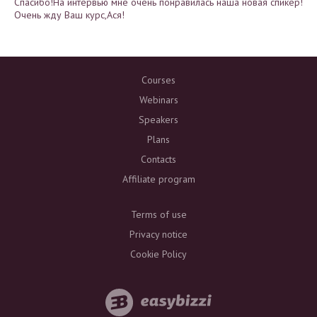
Спасибо!На интервью мне очень понравилась наша новая спикер!
Очень жду Ваш курс,Ася!
Courses
Webinars
Speakers
Plans
Contacts
Affiliate program
Terms of use
Privacy notice
Cookie Policy