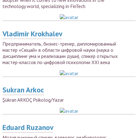
adopter when it comes to new innovations in the
technology world, specializing in FinTech
Vladimir Krokhalev
Предприниматель, бизнес-тренер, дипломированный
мастер «Сюцай» в области цифровой науки (наука о
дисциплине ума и реализации души), спикер открытых
мастер-классов по цифровой психологии XXI века
Sukran Arkoc
Şükran ARKOÇ Psikolog/Yazar
Eduard Ruzanov
Мотивационный спикер, валеолог, реабилитолог,