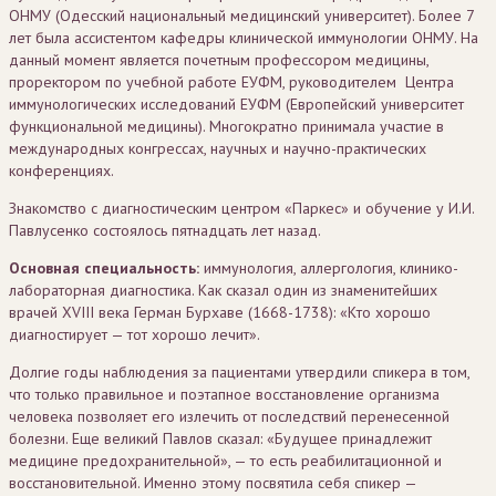
ОНМУ (Одесский национальный медицинский университет). Более 7
лет была ассистентом кафедры клинической иммунологии ОНМУ. На
данный момент является почетным профессором медицины,
проректором по учебной работе ЕУФМ, руководителем Центра
иммунологических исследований ЕУФМ (Европейский университет
функциональной медицины). Многократно принимала участие в
международных конгрессах, научных и научно-практических
конференциях.
Знакомство с диагностическим центром «Паркес» и обучение у И.И.
Павлусенко состоялось пятнадцать лет назад.
Основная специальность:
иммунология, аллергология, клинико-
лабораторная диагностика. Как сказал один из знаменитейших
врачей XVIII века Герман Бурхаве (1668-1738): «Кто хорошо
диагностирует — тот хорошо лечит».
Долгие годы наблюдения за пациентами утвердили спикера в том,
что только правильное и поэтапное восстановление организма
человека позволяет его излечить от последствий перенесенной
болезни. Еще великий Павлов сказал: «Будущее принадлежит
медицине предохранительной», — то есть реабилитационной и
восстановительной. Именно этому посвятила себя спикер —