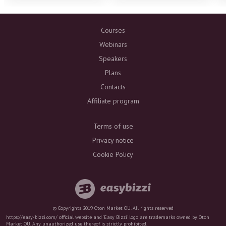
Courses
Webinars
Speakers
Plans
Contacts
Affiliate program
Terms of use
Privacy notice
Cookie Policy
© Copyrights 2019 Oton Market OÜ. All rights reserved
https://easy-bizzi.com/ official website and ‘Easy Bizzi’ logo are trademarks owned by Oton
Market OÜ. Any unauthorized use thereof is strictly prohibited.