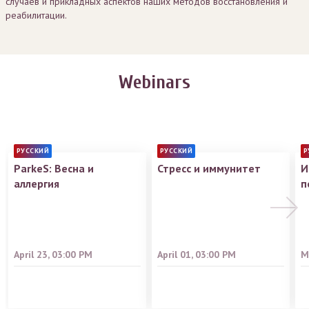
случаев и прикладных аспектов наших методов восстановления и
реабилитации.
Webinars
РУССКИЙ
РУССКИЙ
Р
ParkeS: Весна и
Стресс и иммунитет
И
аллергия
п
April 23, 03:00 PM
April 01, 03:00 PM
M