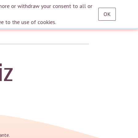
RU
EN
DE
TR
ES
AZ
LT
HU
HE
KA
HY
KY
KZ
UZ
PT
more or withdraw your consent to all or
OK
Log in
ee to the use of cookies.
iz
ante.