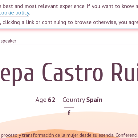
the best and most relevant experience. If you want to know 
cookie policy
.
Home
Courses
Webinars
Speakers
Plans
The wheel of life
e, clicking a link or continuing to browse otherwise, you agr
epa Castro Ru
Age
62
Country
Spain
proceso y transformación de la mujer desde su esencia. Conferenci