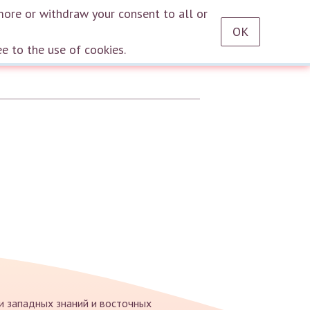
RU
EN
DE
TR
ES
AZ
LT
HU
HE
KA
HY
KY
KZ
UZ
PT
more or withdraw your consent to all or
OK
Log in
ee to the use of cookies.
ии западных знаний и восточных