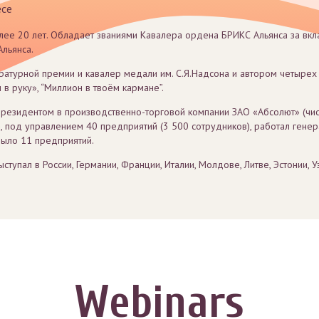
есе
лее 20 лет. Обладает званиями Кавалера ордена БРИКС Альянса за вк
льянса.
ратурной премии и кавалер медали им. С.Я.Надсона и автором четырех
 в руку», “Миллион в твоём кармане”.
-президентом в производственно-торговой компании ЗАО «Абсолют» (чис
, под управлением 40 предприятий (3 500 сотрудников), работал ген
было 11 предприятий.
ступал в России, Германии, Франции, Италии, Молдове, Литве, Эстонии,
Webinars