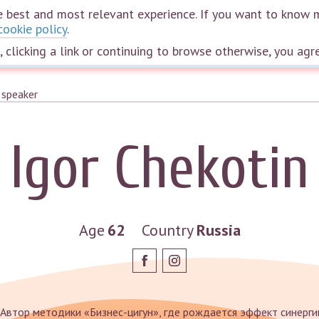
the best and most relevant experience. If you want to know 
cookie policy
.
Home
Courses
Webinars
Speakers
Plans
The wheel of life
e, clicking a link or continuing to browse otherwise, you agr
Igor Chekotin
Age
62
Country
Russia
ч. Автор методики «Бизнес-цигун», где рождается эффект синерг