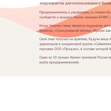
энергопрактик для использования в бизн
Предприниматель и управленец со стажем бо
сообществ и лучшего бизнес-тренера БРИКС А
Игорь Чекотин также является лауреатом лите
бизнеса», «Сила реальной мечты», «Кризис вам
Свой опыт получал на практике, будучи вице
директоров в холдинговой группе «Сибинтел»
торговли ООО «Продэкс», в составе которой 
Один из 10 лучших бизнес-тренеров России вы
клуба предпринимателей.