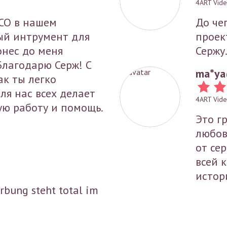
4ART Vide
ICO в нашем
До че
ый интрумент для
проек
онес до меня
Сержу
Благодарю Серж! С
ma*
ya
к ты легко
ля нас всех делает
4ART Vide
ую работу и помощь.
Это г
любов
от се
всей 
истор
rbung steht total im