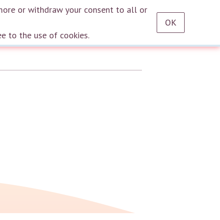
RU
EN
DE
TR
ES
AZ
LT
HU
HE
KA
HY
KY
KZ
UZ
PT
more or withdraw your consent to all or
OK
Log in
ee to the use of cookies.