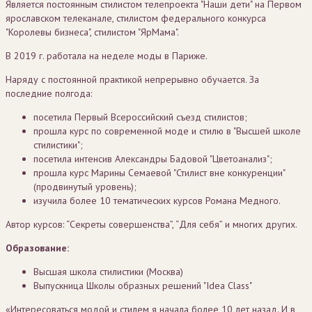
Является постоянным стилистом телепроекта "Наши дети" на Первом
ярославском телеканале, стилистом федерального конкурса
"Королевы бизнеса", стилистом "ЯрМама".
В 2019 г. работала на неделе моды в Париже.
Наряду с постоянной практикой непрерывно обучается. За
последние полгода:
посетила Первый Всероссийский съезд стилистов;
прошла курс по современной моде и стилю в "Высшей школе
стилистики";
посетила интенсив Александры Бадовой "Цветоанализ";
прошла курс Марины Семаевой "Стилист вне конкуренции"
(продвинутый уровень);
изучила более 10 тематических курсов Романа Медного.
Автор курсов: “Секреты совершенства”, “Для себя” и многих других.
Образование:
Высшая школа стилистики (Москва)
Выпускница Школы образных решений "Idea Class"
«Интересоваться модой и стилем я начала более 10 лет назад. И в