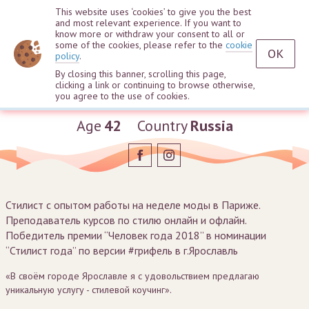
This website uses ‘cookies’ to give you the best
and most relevant experience. If you want to
know more or withdraw your consent to all or
some of the cookies, please refer to the
cookie
OK
policy
.
By closing this banner, scrolling this page,
clicking a link or continuing to browse otherwise,
Victoria Kupriyanova
you agree to the use of cookies.
Age
42
Country
Russia
Стилист с опытом работы на неделе моды в Париже.
Преподаватель курсов по стилю онлайн и офлайн.
Победитель премии “Человек года 2018” в номинации
“Стилист года” по версии #грифель в г.Ярославль
«В своём городе Ярославле я с удовольствием предлагаю
уникальную услугу - стилевой коучинг».