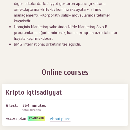
digər ölkələrdə fəaliyyət göstərən aparıcı şirkətlərin
əməkdaşlarına «Effektiv kommunikasiyalar», «Time
management», «Korporativ satış» mövzularında təlimlər
keçmişdir;
Həmçinin Marketinq sahəsində NIMA Marketing A və B
proqramlarını uğurla bitirərək, həmin proqram üzrə təlimlər
həyata keçirməkdədir;
BMG International şirkətinin təsisçisidir.
Online courses
Kripto iqtisadiyyat
6
lect.
234 minutes
total duration
Access plan
About plans
STANDARD