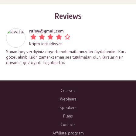
Reviews
ru*
oy@gmail.com
Kripto iqtisadiyyat
Sənan bəy verdiyiniz dəyərli məlumatlarınızdan faydalandım. Kurs
gözəl alınıb. lakin zaman-zaman səs tutulmaları olur. Kurslarınızın
dəvamın gözləyirik. Təşəkkürlər.
Courses
Webinars
Speakers
Plans
Contacts
Affiliate program