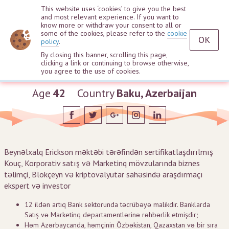
This website uses ‘cookies’ to give you the best
and most relevant experience. If you want to
know more or withdraw your consent to all or
some of the cookies, please refer to the
cookie
OK
policy
.
By closing this banner, scrolling this page,
clicking a link or continuing to browse otherwise,
Sənan Həsənov
you agree to the use of cookies.
Age
42
Country
Baku, Azerbaijan
Beynəlxalq Erickson məktəbi tərəfindən sertifikatlaşdırılmış
Kouç, Korporativ satış və Marketinq mövzularında biznes
təlimçi, Blokçeyn və kriptovalyutar sahəsində araşdırmaçı
ekspert və investor
12 ildən artıq Bank sektorunda təcrübəyə malikdir. Banklarda
Satış və Marketinq departamentlərinə rəhbərlik etmişdir;
Həm Azərbaycanda, həmçinin Özbəkistan, Qazaxstan və bir sıra