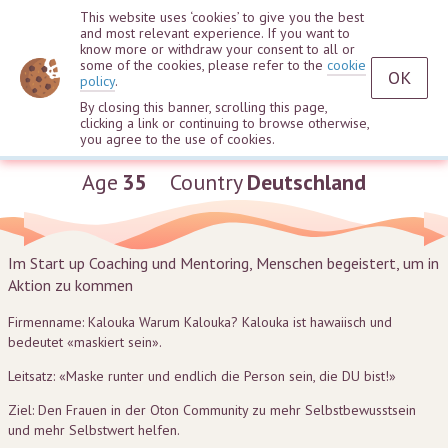
This website uses ‘cookies’ to give you the best
and most relevant experience. If you want to
know more or withdraw your consent to all or
some of the cookies, please refer to the
cookie
OK
policy
.
By closing this banner, scrolling this page,
clicking a link or continuing to browse otherwise,
Samira Staab
you agree to the use of cookies.
Age
35
Country
Deutschland
Im Start up Coaching und Mentoring, Menschen begeistert, um in
Aktion zu kommen
Firmenname: Kalouka Warum Kalouka? Kalouka ist hawaiisch und
bedeutet «maskiert sein».
Leitsatz: «Maske runter und endlich die Person sein, die DU bist!»
Ziel: Den Frauen in der Oton Community zu mehr Selbstbewusstsein
und mehr Selbstwert helfen.