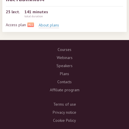
25
lect.
141 minutes
total duration
Access plan
About plans
ALL
Courses
Webinars
Speakers
Plans
Contacts
Affiliate program
Terms of use
Privacy notice
Cookie Policy