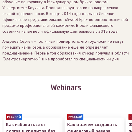
обучение по коучингу в Международном Эриксоновском
Университете Коучинга. Проводил коуч-сессии по направлению
личной эффективности. В конце 2014 года открыл в Липецке
официальное представительство «Sweet Epil» по оптово-розничной
продаже профессиональной косметики. В роли финансового
советника начал вести официальную деятельность с 2018 года.
Андреев Сергей – отличный пример того, что трудности не могут
помешать найти себя, а образование еще не определяет
предназначение. Первые три образования спикер получил в области
“Электроэнергетики” и не проработал по специальности ни дня.
Webinars
РУССКИЙ
РУССКИЙ
Р
Как избавиться от
Как и зачем создавать
Ф
долгов и кредитов без
финансовый резерв
п