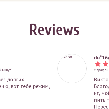
Reviews
du*
16
0 минут"
Марафон с
Без долгих
Викто
ню, вот тебе режим,
Благо
кг, мо
пить 
Перес