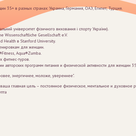
 35+ в разных странах: Украина, Германия, ОАЭ, Египет, Турция.
льний університет фізичного виховання і спорту України).
 Wissenschaftliche Gesellschaft e.V.
d Health в Stanford University.
ренировкам для женщин.
Fitness, Aqua®Zumba.
 фитнес-туров.
нии авторских программ питания и физической активности для женщин 
овее, энергичнее, моложе, увереннее".
 ваша главная цель – постоянное физическое, ментальное и духовное ра
упта