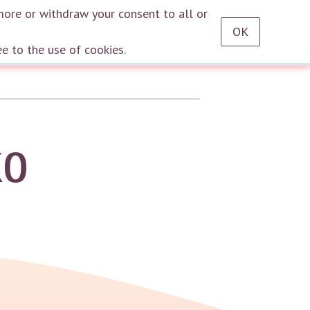
RU
EN
DE
TR
ES
AZ
LT
HU
HE
KA
HY
KY
KZ
UZ
PT
more or withdraw your consent to all or
OK
Log in
ee to the use of cookies.
ko