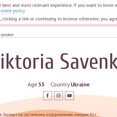
the best and most relevant experience. If you want to know 
cookie policy
.
Home
Courses
Webinars
Speakers
Plans
The wheel of life
e, clicking a link or continuing to browse otherwise, you agr
iktoria Saven
Age
55
Country
Ukraine
я. Эксперт по системному оздоровлению женщин 35+