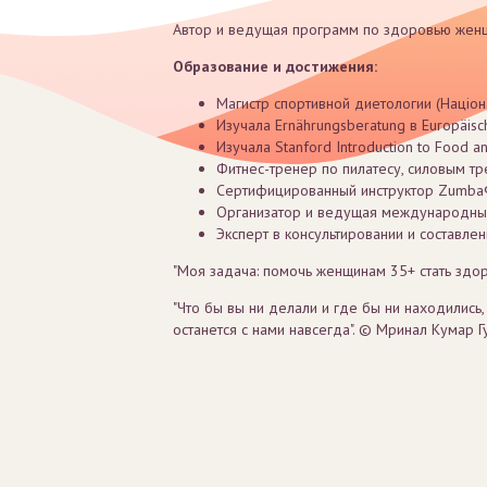
Автор и ведущая программ по здоровью женщин
Образование и достижения:
Магистр спортивной диетологии (Націона
Изучала Ernährungsberatung в Europäische
Изучала Stanford Introduction to Food an
Фитнес-тренер по пилатесу, силовым т
Сертифицированный инструктор Zumba®
Организатор и ведущая международных
Эксперт в консультировании и составле
"Моя задача: помочь женщинам 35+ стать здор
"Что бы вы ни делали и где бы ни находились,
останется с нами навсегда". © Мринал Кумар Г