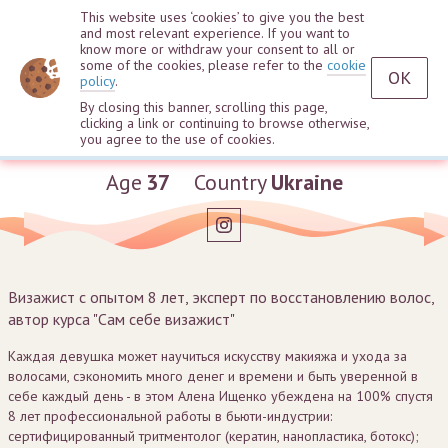
This website uses ‘cookies’ to give you the best
and most relevant experience. If you want to
know more or withdraw your consent to all or
some of the cookies, please refer to the
cookie
OK
policy
.
By closing this banner, scrolling this page,
clicking a link or continuing to browse otherwise,
Alena Ischenko
you agree to the use of cookies.
Age
37
Country
Ukraine
Визажист с опытом 8 лет, эксперт по восстановлению волос,
автор курса "Сам себе визажист"
Каждая девушка может научиться искусству макияжа и ухода за
волосами, сэкономить много денег и времени и быть уверенной в
себе каждый день - в этом Алена Ищенко убеждена на 100% спустя
8 лет профессиональной работы в бьюти-индустрии:
сертифицированный тритментолог (кератин, нанопластика, ботокс);