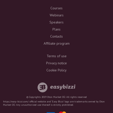
Courses
Webinars
Speakers
Plans
Contacts
Affiliate program
Terms of use
Privacy notice
Cookie Policy
© Copyrights 2019 Oton Market OÜ. All rights reserved
https://easy-bizzi.com/ official website and ‘Easy Bizzi’ logo are trademarks owned by Oton
Market OÜ. Any unauthorized use thereof is strictly prohibited.