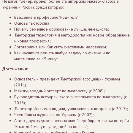
Педагог, тренер, провел более ста авторских мастер-классов в
Украине и России, среди которых:
Введение в профессию "Родитель";
Основы тьюторства;
Почему семейное образование лучше, чем школа;
Тьюторская технология и методология как новое образование
и новая профессия;
Логотерапия, или Как стать счастливым человеком;
Как научиться решать любую задачу по физике и по
математике за 45 минут.
Достижения:
Основатель и президент Тьюторской ассоциации Украины
(2011);
Международный эксперт по тьюторству (с 2008);
Руководитель всеукраинского эксперимента по тьюторству (с
2015);
Директор Института индивидуализации и тьюторства (с 2017);
Член Союза журналистов Украины (с 2002);
Автор двух художественных книг "Перебирает листья ветер" и
"К каждой минуте, ушедшей на волю...";
Молодой дедушка любимой внучки Ксюши!