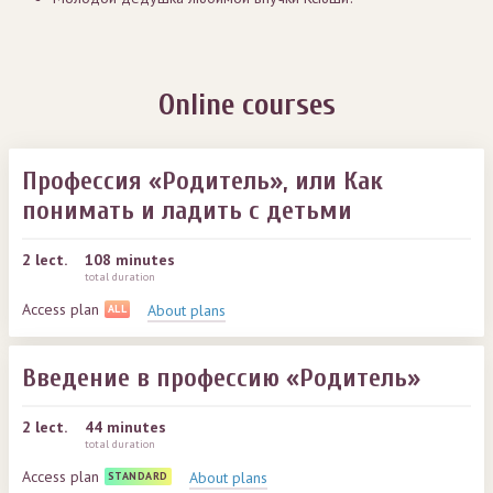
Online courses
Профессия «Родитель», или Как
понимать и ладить с детьми
2
lect.
108 minutes
total duration
Access plan
About plans
ALL
Введение в профессию «Родитель»
2
lect.
44 minutes
total duration
Access plan
About plans
STANDARD