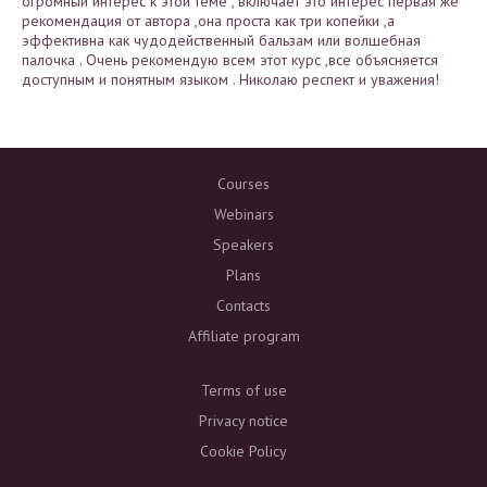
огромный интерес к этой теме , включает это интерес первая же
рекомендация от автора ,она проста как три копейки ,а
эффективна как чудодейственный бальзам или волшебная
палочка . Очень рекомендую всем этот курс ,все объясняется
доступным и понятным языком . Николаю респект и уважения!
Courses
Webinars
Speakers
Plans
Contacts
Affiliate program
Terms of use
Privacy notice
Cookie Policy