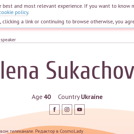
the best and most relevant experience. If you want to know 
cookie policy
.
Home
Courses
Webinars
Speakers
Plans
The wheel of life
e, clicking a link or continuing to browse otherwise, you agr
lena Sukacho
Age
40
Country
Ukraine
вом телеканале. Редактор в CosmoLady