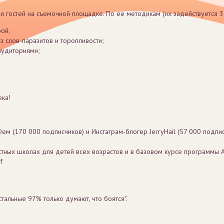
я гостей на съемочной площадке. По ее методикам (их задействуется 
рой;
з слов-паразитов и торопливости;
аудиториями;
ека!
м (170 000 подписчиков) и Инстаграм-блогер JerryHail (57 000 подпи
стных школах для детей всех возрастов и в базовом курсе программы 
f
тальные 97% только думают, что боятся".