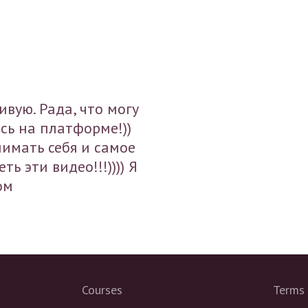
вую. Рада, что могу
сь на платформе!))
нимать себя и самое
ь эти видео!!!)))) Я
ом
Courses
Terms 