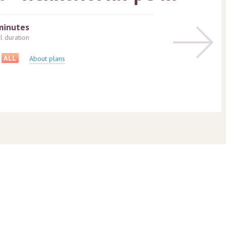
minutes
al duration
ALL
About plans