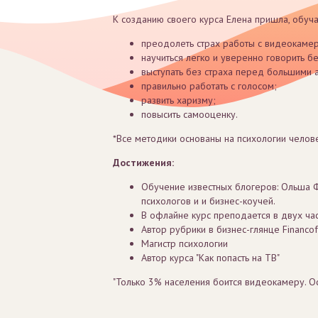
К созданию своего курса Елена пришла, обуча
преодолеть страх работы с видеокаме
научиться легко и уверенно говорить бе
выступать без страха перед большими 
правильно работать с голосом;
развить харизму;
повысить самооценку.
*Все методики основаны на психологии челов
Достижения:
Обучение известных блогеров: Ольша Фе
психологов и и бизнес-коучей.
В офлайне курс преподается в двух ча
Автор рубрики в бизнес-глянце Financof
Магистр психологии
Автор курса "Как попасть на ТВ"
"Только 3% населения боится видеокамеру. Ос