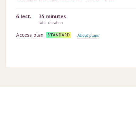
6
lect.
35 minutes
total duration
Access plan
STANDARD
About plans