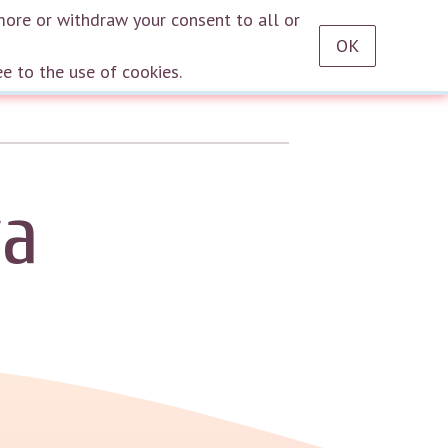
RU
EN
DE
TR
ES
AZ
LT
HU
HE
KA
HY
KY
KZ
UZ
PT
more or withdraw your consent to all or
OK
Log in
ee to the use of cookies.
va