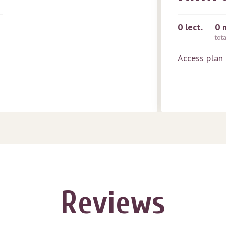
0
lect.
0 
tot
Access plan
Reviews