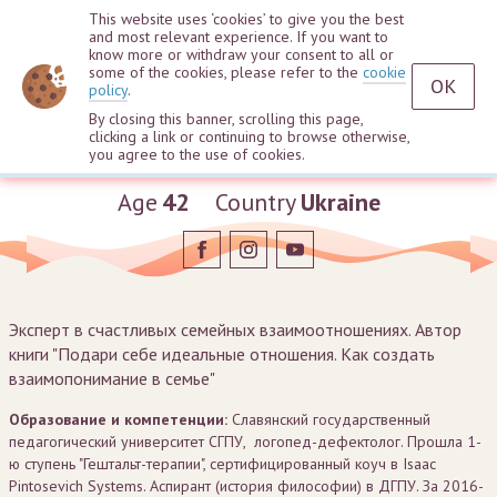
This website uses ‘cookies’ to give you the best
and most relevant experience. If you want to
know more or withdraw your consent to all or
some of the cookies, please refer to the
cookie
OK
policy
.
By closing this banner, scrolling this page,
clicking a link or continuing to browse otherwise,
Irina Solovey
you agree to the use of cookies.
Age
42
Country
Ukraine
Эксперт в счастливых семейных взаимоотношениях. Автор
книги "Подари себе идеальные отношения. Как создать
взаимопонимание в семье"
Образование и компетенции:
Славянский государственный
педагогический университет СГПУ, логопед-дефектолог. Прошла 1-
ю ступень "Гештальт-терапии", сертифицированный коуч в Isaac
Pintosevich Systems. Аспирант (история философии) в ДГПУ. За 2016-