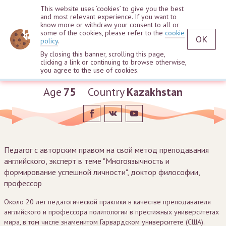
This website uses ‘cookies’ to give you the best
and most relevant experience. If you want to
know more or withdraw your consent to all or
some of the cookies, please refer to the
cookie
OK
policy
.
By closing this banner, scrolling this page,
clicking a link or continuing to browse otherwise,
Kulsina Kachkynbayeva
you agree to the use of cookies.
Age
75
Country
Kazakhstan
Педагог с авторским правом на свой метод преподавания
английского, эксперт в теме "Многоязычность и
формирование успешной личности", доктор философии,
профессор
Около 20 лет педагогической практики в качестве преподавателя
английского и профессора политологии в престижных университетах
мира, в том числе знаменитом Гарвардском университете (США).