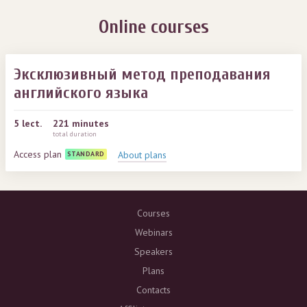
Online courses
Эксклюзивный метод преподавания
английского языка
5
lect.
221 minutes
total duration
Access plan
About plans
STANDARD
Courses
Webinars
Speakers
Plans
Contacts